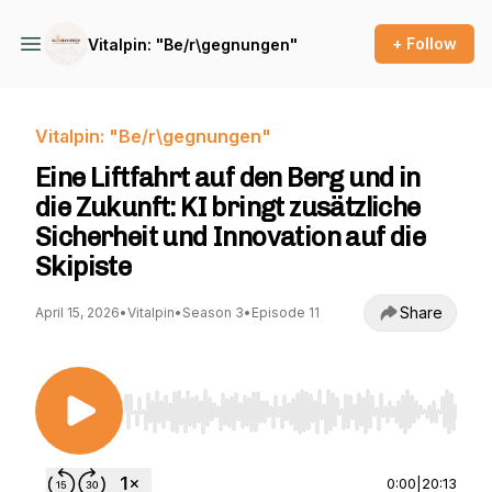
+ Follow
Vitalpin: "Be/r\gegnungen"
Vitalpin: "Be/r\gegnungen"
Eine Liftfahrt auf den Berg und in
die Zukunft: KI bringt zusätzliche
Sicherheit und Innovation auf die
Skipiste
Share
April 15, 2026
•
Vitalpin
•
Season 3
•
Episode 11
Use Left/Right to seek, Home/End to jump to st
0:00
|
20:13