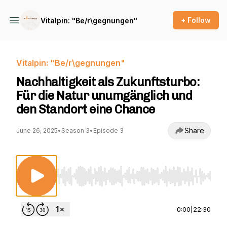
+ Follow
Vitalpin: "Be/r\gegnungen"
Vitalpin: "Be/r\gegnungen"
Nachhaltigkeit als Zukunftsturbo:
Für die Natur unumgänglich und
den Standort eine Chance
Share
June 26, 2025
•
Season 3
•
Episode 3
Use Left/Right to seek, Home/End to jump to st
0:00
|
22:30