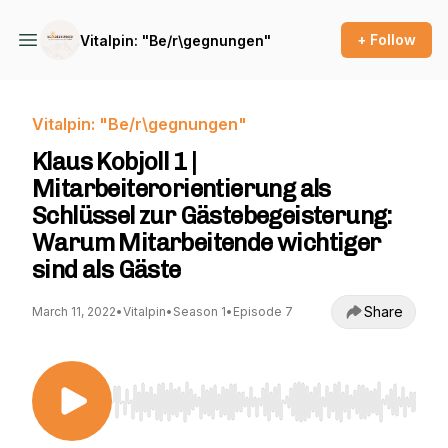
+ Follow
Vitalpin: "Be/r\gegnungen"
Vitalpin: "Be/r\gegnungen"
Klaus Kobjoll 1 |
Mitarbeiterorientierung als
Schlüssel zur Gästebegeisterung:
Warum Mitarbeitende wichtiger
sind als Gäste
Share
March 11, 2022
•
Vitalpin
•
Season 1
•
Episode 7
Use Left/Right to seek, Home/End to jump to st